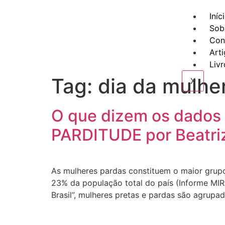
Iníc
Sob
Con
Art
Livr
Tag:
dia da mulhe
X
O que dizem os dados s
PARDITUDE por Beatri
As mulheres pardas constituem o maior grup
23% da população total do país (Informe MIR
Brasil”, mulheres pretas e pardas são agrup