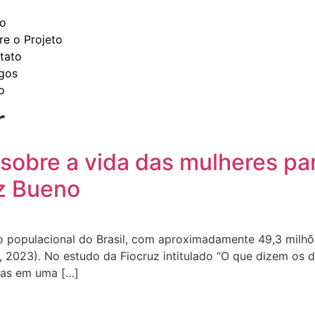
io
re o Projeto
tato
igos
o
r
obre a vida das mulheres par
z Bueno
o populacional do Brasil, com aproximadamente 49,3 milh
, 2023). No estudo da Fiocruz intitulado “O que dizem os 
adas em uma […]