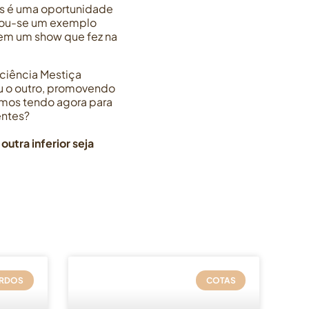
as é uma oportunidade
rnou-se um exemplo
s em um show que fez na
ciência Mestiça
u o outro, promovendo
tamos tendo agora para
entes?
utra inferior seja
RDOS
COTAS