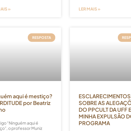
AIS »
LER MAIS »
RESPOSTA
RES
uém aqui é mestiço?
ESCLARECIMENTOS
RDITUDE por Beatriz
SOBRE AS ALEGAÇ
no
DO PPCULT DA UFF 
MINHA EXPULSÃO 
PROGRAMA
tigo “Ninguém aqui é
ço”, o professor Muniz