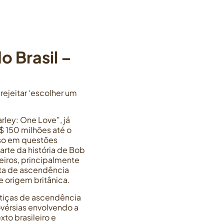
o Brasil –
ejeitar ‘escolher um
ley: One Love”, já
$ 150 milhões até o
rso em questões
arte da história de Bob
eiros, principalmente
eta de ascendência
 origem britânica.
stiças de ascendência
vérsias envolvendo a
to brasileiro e