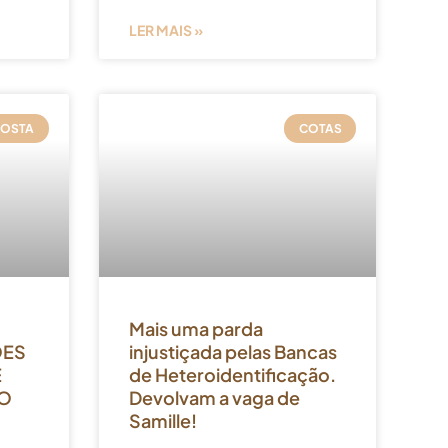
LER MAIS »
POSTA
COTAS
Mais uma parda
ÕES
injustiçada pelas Bancas
E
de Heteroidentificação.
DO
Devolvam a vaga de
Samille!