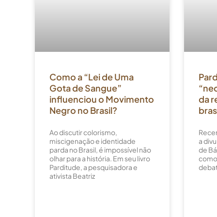
Como a “Lei de Uma
Pard
Gota de Sangue”
“neo
influenciou o Movimento
da r
Negro no Brasil?
bras
Ao discutir colorismo,
Recen
miscigenação e identidade
a divu
parda no Brasil, é impossível não
de Bá
olhar para a história. Em seu livro
como 
Parditude, a pesquisadora e
debat
ativista Beatriz