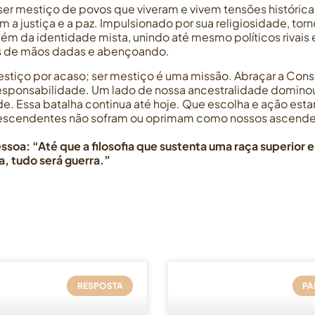
r mestiço de povos que viveram e vivem tensões históric
a justiça e a paz. Impulsionado por sua religiosidade, to
além da identidade mista, unindo até mesmo políticos rivai
s de mãos dadas e abençoando.
tiço por acaso; ser mestiço é uma missão. Abraçar a Cons
responsabilidade. Um lado de nossa ancestralidade domino
ade. Essa batalha continua até hoje. Que escolha e ação es
descendentes não sofram ou oprimam como nossos ascend
oa: “Até que a filosofia que sustenta uma raça superior e o
, tudo será guerra.”
RESPOSTA
PA