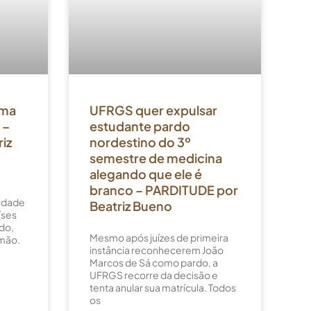
Uma
UFRGS quer expulsar
 –
estudante pardo
iz
nordestino do 3º
semestre de medicina
alegando que ele é
branco – PARDITUDE por
xidade
Beatriz Bueno
íses
do,
Mesmo após juízes de primeira
amão.
instância reconhecerem João
Marcos de Sá como pardo, a
UFRGS recorre da decisão e
tenta anular sua matrícula. Todos
os