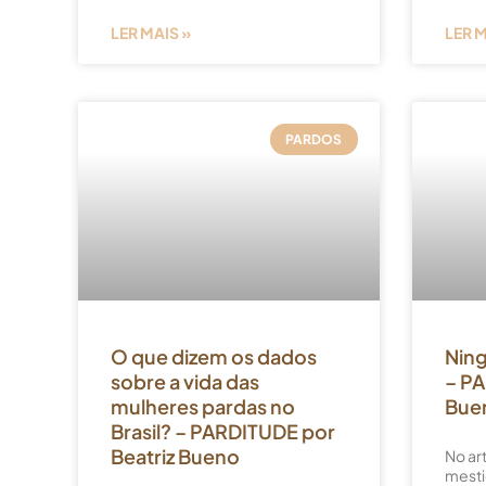
LER MAIS »
LER M
PARDOS
O que dizem os dados
Ning
sobre a vida das
– PA
mulheres pardas no
Bue
Brasil? – PARDITUDE por
Beatriz Bueno
No ar
mesti