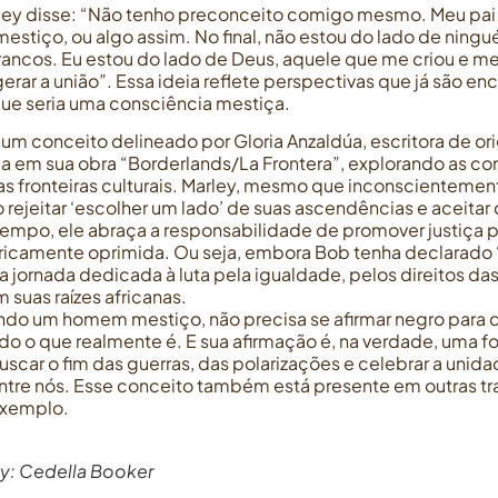
rley disse: “Não tenho preconceito comigo mesmo. Meu pai
stiço, ou algo assim. No final, não estou do lado de ning
ancos. Eu estou do lado de Deus, aquele que me criou e me 
gerar a união”. Essa ideia reflete perspectivas que já são e
ue seria uma consciência mestiça.
um conceito delineado por Gloria Anzaldúa, escritora de or
eia em sua obra “Borderlands/La Frontera”, explorando as 
as fronteiras culturais. Marley, mesmo que inconscientemen
rejeitar ‘escolher um lado’ de suas ascendências e aceitar
tempo, ele abraça a responsabilidade de promover justiça p
toricamente oprimida. Ou seja, embora Bob tenha declarado 
ma jornada dedicada à luta pela igualdade, pelos direitos d
uas raízes africanas.
ndo um homem mestiço, não precisa se afirmar negro para d
ndo o que realmente é. E sua afirmação é, na verdade, uma f
uscar o fim das guerras, das polarizações e celebrar a unidad
tre nós. Esse conceito também está presente em outras tra
exemplo.
ey
: Cedella Booker