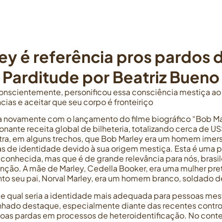
y é referência pros pardos d
Parditude por Beatriz Bueno
nscientemente, personificou essa consciência mestiça ao r
ias e aceitar que seu corpo é fronteiriço
a novamente com o lançamento do filme biográfico “Bob Mar
nante receita global de bilheteria, totalizando cerca de US
ra, em alguns trechos, que Bob Marley era um homem ime
as de identidade devido à sua origem mestiça. Esta é uma p
 conhecida, mas que é de grande relevância para nós, brasil
nção. A mãe de Marley, Cedella Booker, era uma mulher pr
to seu pai, Norval Marley, era um homem branco, soldado de
de qual seria a identidade mais adequada para pessoas me
nhado destaque, especialmente diante das recentes contro
as pardas em processos de heteroidentificação. No contex