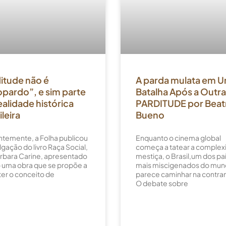
itude não é
A parda mulata em 
pardo”, e sim parte
Batalha Após a Outra
ealidade histórica
PARDITUDE por Beatr
ileira
Bueno
temente, a Folha publicou
Enquanto o cinema global
lgação do livro Raça Social,
começa a tatear a comple
rbara Carine, apresentado
mestiça, o Brasil,um dos pa
uma obra que se propõe a
mais miscigenados do mun
er o conceito de
parece caminhar na contr
O debate sobre