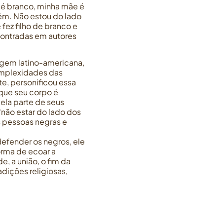
 é branco, minha mãe é
uém. Não estou do lado
fez filho de branco e
ncontradas em autores
igem latino-americana,
complexidades das
te, personificou essa
 que seu corpo é
ela parte de seus
‘não estar do lado dos
as pessoas negras e
efender os negros, ele
orma de ecoar a
e, a união, o fim da
dições religiosas,