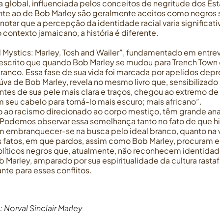
global, influenciada pelos conceitos de negritude dos Est
te ao de Bob Marley são geralmente aceitos como negros 
 notar que a percepção da identidade racial varia significa
o contexto jamaicano, a história é diferente.
ral Mystics: Marley, Tosh and Wailer”, fundamentado em entr
 descrito que quando Bob Marley se mudou para Trench Town
ranco. Essa fase de sua vida foi marcada por apelidos depr
iúva de Bob Marley, revela no mesmo livro que, sensibilizado
ntes de sua pele mais clara e traços, chegou ao extremo de 
 seu cabelo para torná-lo mais escuro; mais africano”.
do ao racismo direcionado ao corpo mestiço, têm grande ana
. Podemos observar essa semelhança tanto no fato de que h
 embranquecer-se na busca pelo ideal branco, quanto na 
fatos, em que pardos, assim como Bob Marley, procuram e
olíticos negros que, atualmente, não reconhecem identid
 Marley, amparado por sua espiritualidade da cultura rastaf
nte para esses conflitos.
: Norval Sinclair Marley