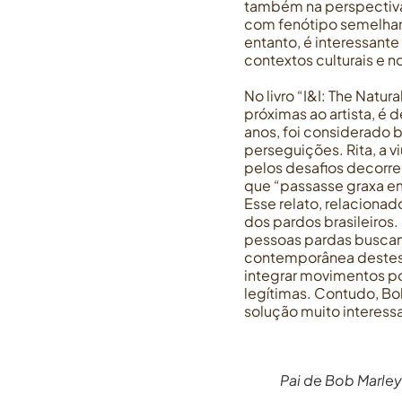
também na perspectiva 
com fenótipo semelhan
entanto, é interessante
contextos culturais e n
No livro “I&I: The Natu
próximas ao artista, é
anos, foi considerado b
perseguições. Rita, a v
pelos desafios decorre
que “passasse graxa em
Esse relato, relaciona
dos pardos brasileiros
pessoas pardas buscam
contemporânea destes 
integrar movimentos p
legítimas. Contudo, Bob
solução muito interessa
Pai de Bob Marley