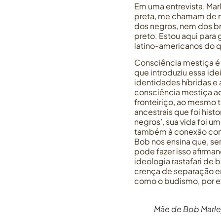
Em uma entrevista, Ma
preta, me chamam de me
dos negros, nem dos br
preto. Estou aqui para 
latino-americanos do q
Consciência mestiça é 
que introduziu essa id
identidades híbridas e 
consciência mestiça ao 
fronteiriço, ao mesmo 
ancestrais que foi his
negros’, sua vida foi u
também à conexão com s
Bob nos ensina que, se
pode fazer isso afirma
ideologia rastafari de b
crença de separação en
como o budismo, por 
Mãe de Bob Marl