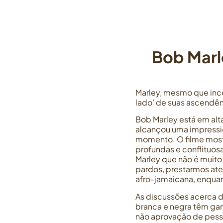
Bob Marle
Marley, mesmo que inco
lado’ de suas ascendênc
Bob Marley está em alt
alcançou uma impressio
momento. O filme most
profundas e conflituos
Marley que não é muito
pardos, prestarmos ate
afro-jamaicana, enquan
As discussões acerca 
branca e negra têm ga
não aprovação de pesso