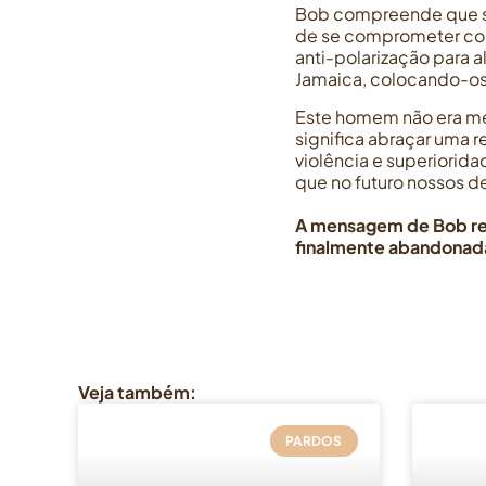
Bob compreende que se
de se comprometer com 
anti-polarização para 
Jamaica, colocando-o
Este homem não era mes
significa abraçar uma 
violência e superiorid
que no futuro nossos 
A mensagem de Bob ress
finalmente abandonada
Veja também:
PARDOS